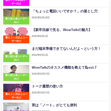
導入３ヶ月未満ユー
ザー向け
「ちょっと電話いいですか？」の落とし穴
2022年6月10日
導入初心者ユーザー
向け
【新卒目線で見る、WowTalkの魅力】
2022年6月1日
導入３ヶ月以上ユー
ザー向け
まだ端末準備できてないんだよ～という方！
2022年6月1日
導入初心者ユーザー
向け
WowTalkのオススメ機能を教えて🙋vol.7
2022年5月27日
導入初心者ユーザー
向け
トーク履歴の使い方
2022年5月27日
導入３ヶ月以上ユー
ザー向け
実は「ノート」がとても便利