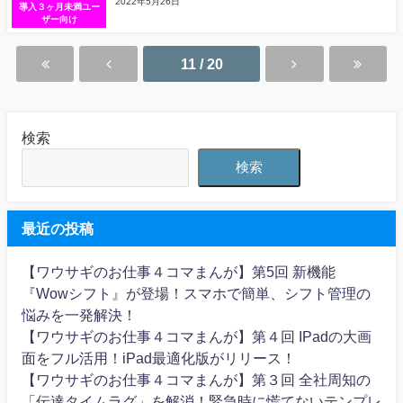
2022年5月26日
導入３ヶ月未満ユー
ザー向け
11 / 20
検索
検索
最近の投稿
【ワウサギのお仕事４コマまんが】第5回 新機能
『Wowシフト』が登場！スマホで簡単、シフト管理の
悩みを一発解決！
【ワウサギのお仕事４コマまんが】第４回 IPadの大画
面をフル活用！iPad最適化版がリリース！
【ワウサギのお仕事４コマまんが】第３回 全社周知の
「伝達タイムラグ」を解消！緊急時に慌てないテンプレ