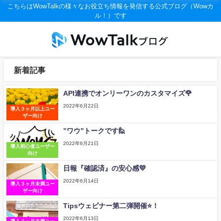
こちらはWowTalkの様々なお役立ち情報を発信する公式ブログ（Wowカ
ル！）です
新着記事
API連携でオンリーワンのカスタマイズ🌹
2022年6月22日
導入３ヶ月以上ユー
ザー向け
”ワウ”トークです🙋
2022年6月21日
導入初心者ユーザー
向け
日報『確認済』の安心感💛
2022年6月14日
導入３ヶ月未満ユー
ザー向け
Tipsウェビナー第二弾開催⭐！
2022年6月13日