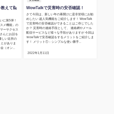
を教えて🙋
WowTalkで災害時の安否確認！
さて今回は、新しい年の幕開けに是非皆様にお勧
めしたい 超人気機能をご紹介します！ WowTalk
いに第5弾！
で災害時の安否確認ができることはご存じでした
ススメ機能」の
か？ 災害時の連絡手段として、 連絡網やメール
タマーサクセス
配信サービスなど様々な手段がありますが 今回は
さんにお話を
ＷowTalkで安否確認をするメリットをご紹介しま
優しい近所の
す！ メリット①：シンプルな使い勝手...
ことがありま
（オン...
2022年1月11日