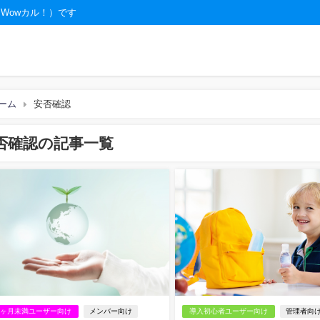
（Wowカル！）です
ーム
安否確認
否確認の記事一覧
３ヶ月未満ユーザー向け
メンバー向け
導入初心者ユーザー向け
管理者向