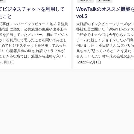
てビジネスチャットを利用して
WowTalkのオススメ機能
たこと
vol.5
記事はメンバーインタビュー！ 地方公務員
大好評のインタビューシリーズもつ
市役所に勤め、公共施設の修繕や改修工事
弊社社員に聞いた「WowTalkのオ
等を担当していたメンバー。 初めてビジネ
ご紹介です✨ 今回は今年からカス
ットを利用して思ったことを聞いてみまし
チームに新しくジョインした小田島
初めてビジネスチャットを利用して思った
伺いました！ 小田島さんはズバリ“
選！ ①情報共有の速さ 施設でトラブルが
兄ちゃん”怒っているところを見た
たとき市役所では、施設から連絡が入り...
せん…！ ただ、昨年末の会社の忘年会
年3月31日
2022年2月1日