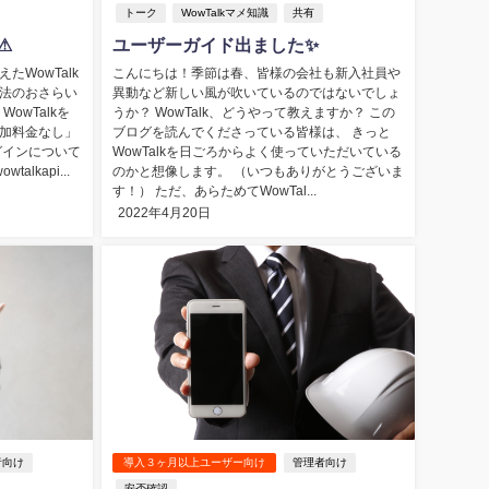
トーク
WowTalkマメ知識
共有
⚠
ユーザーガイド出ました✨
WowTalk
こんにちは！季節は春、皆様の会社も新入社員や
法のおさらい
異動など新しい風が吹いているのではないでしょ
WowTalkを
うか？ WowTalk、どうやって教えますか？ この
加料金なし」
ブログを読んでくださっている皆様は、 きっと
グインについて
WowTalkを日ごろからよく使っていただいている
wtalkapi...
のかと想像します。 （いつもありがとうございま
す！） ただ、あらためてWowTal...
2022年4月20日
者向け
導入３ヶ月以上ユーザー向け
管理者向け
安否確認