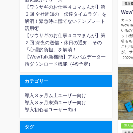
管理
【ワウサギのお仕事４コマまんが】第
Wo
３回 全社周知の「伝達タイムラグ」を
カスタ
解消！緊急時に慌てないテンプレート
Wow
活用術
いるの
【ワウサギのお仕事４コマまんが】第
ット機
☝ も
２回 深夜の送信・休日の通知…その
ご利用
「心理的負担」を解消！
が、 
【WowTalk新機能】アルバムデータ一
2022
括ダウンロード機能（4/9予定）
カテゴリー
導入３ヶ月以上ユーザー向け
導入３ヶ月未満ユーザー向け
導入初心者ユーザー向け
タグ
導入
安否