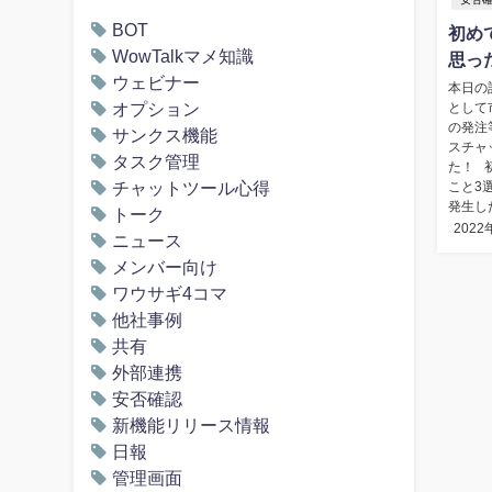
BOT
初め
WowTalkマメ知識
思っ
ウェビナー
本日の
オプション
として
の発注
サンクス機能
スチャ
タスク管理
た！ 
チャットツール心得
こと3
発生し
トーク
2022
ニュース
メンバー向け
ワウサギ4コマ
他社事例
共有
外部連携
安否確認
新機能リリース情報
日報
管理画面