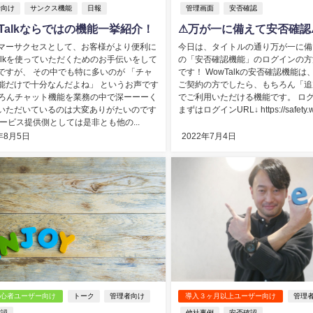
者向け
サンクス機能
日報
管理画面
安否確認
wTalkならではの機能一挙紹介！
⚠万が一に備えて安否確認
マーサクセスとして、お客様がより便利に
今日は、タイトルの通り万が一に備えた
Talkを使っていただくためのお手伝いをして
の「安否確認機能」のログインの方
ですが、 その中でも特に多いのが 「チャ
です！ WowTalkの安否確認機能は、
能だけで十分なんだよね」 というお声です
ご契約の方でしたら、もちろん「追
ちろんチャット機能を業務の中で深ーーーく
でご利用いただける機能です。 ロ
いただいているのは大変ありがたいのです
まずはログインURL↓ https://safety.wo
サービス提供側としては是非とも他の...
年8月5日
2022年7月4日
初心者ユーザー向け
トーク
管理者向け
導入３ヶ月以上ユーザー向け
管理
確認
他社事例
安否確認