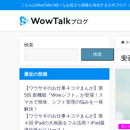
こちらはWowTalkの様々なお役立ち情報を発信する公式ブログ
ホ
検索
検索
安
最近の投稿
【ワウサギのお仕事４コマまんが】第
5回 新機能『Wowシフト』が登場！ス
マホで簡単、シフト管理の悩みを一発
解決！
【ワウサギのお仕事４コマまんが】第
４回 IPadの大画面をフル活用！iPad最
導入
適化版がリリース！