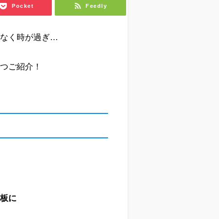
Pocket
Feedly
となく時が過ぎ…
1つご紹介！

示板に