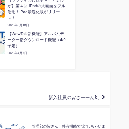
が】第４回 IPadの大画面をフル
活用！iPad最適化版がリリー
ス！
2026年6月18日
【WowTalk新機能】アルバムデ
ータ一括ダウンロード機能（4/9
予定）
2026年4月7日
新入社員の皆さーーん🙋
管理部の皆さん！共有機能で“楽”しちゃいま