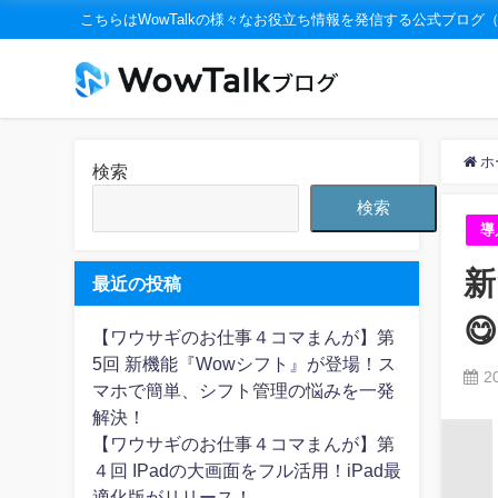
こちらはWowTalkの様々なお役立ち情報を発信する公式ブログ
ホ
検索
検索
導
新
最近の投稿
😋
【ワウサギのお仕事４コマまんが】第
5回 新機能『Wowシフト』が登場！ス
2
マホで簡単、シフト管理の悩みを一発
解決！
【ワウサギのお仕事４コマまんが】第
４回 IPadの大画面をフル活用！iPad最
適化版がリリース！