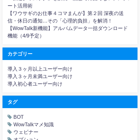
ート活用術
【ワウサギのお仕事４コマまんが】第２回 深夜の送
信・休日の通知…その「心理的負担」を解消！
【WowTalk新機能】アルバムデータ一括ダウンロード
機能（4/9予定）
カテゴリー
導入３ヶ月以上ユーザー向け
導入３ヶ月未満ユーザー向け
導入初心者ユーザー向け
タグ
BOT
WowTalkマメ知識
ウェビナー
オプション