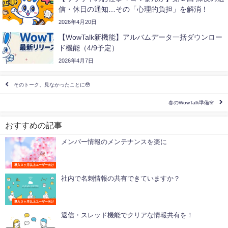
信・休日の通知…その「心理的負担」を解消！
2026年4月20日
【WowTalk新機能】アルバムデータ一括ダウンロー
ド機能（4/9予定）
2026年4月7日
そのトーク、見なかったことに😳
春のWowTalk準備🌸
おすすめの記事
メンバー情報のメンテナンスを楽に
導入３ヶ月以上ユーザー向け
社内で名刺情報の共有できていますか？
導入３ヶ月以上ユーザー向け
返信・スレッド機能でクリアな情報共有を！