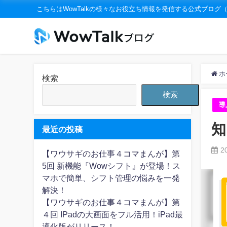
こちらはWowTalkの様々なお役立ち情報を発信する公式ブログ
ホ
検索
検索
導
知
最近の投稿
2
【ワウサギのお仕事４コマまんが】第
5回 新機能『Wowシフト』が登場！ス
マホで簡単、シフト管理の悩みを一発
解決！
【ワウサギのお仕事４コマまんが】第
４回 IPadの大画面をフル活用！iPad最
適化版がリリース！