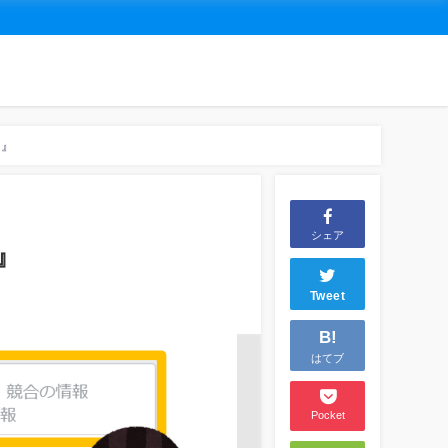
名』
シェア
』
Tweet
B!
はてブ
Pocket