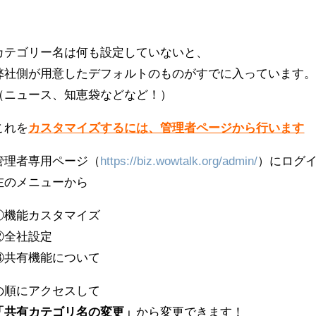
カテゴリー名は何も設定していないと、
弊社側が用意したデフォルトのものがすでに入っています
（ニュース、知恵袋などなど！）
これを
カスタマイズするには、管理者ページから行います
管理者専用ページ（
https://biz.wowtalk.org/admin/
）にログ
左のメニューから
①機能カスタマイズ
②全社設定
③共有機能について
の順にアクセスして
「共有カテゴリ名の変更」
から変更できます！