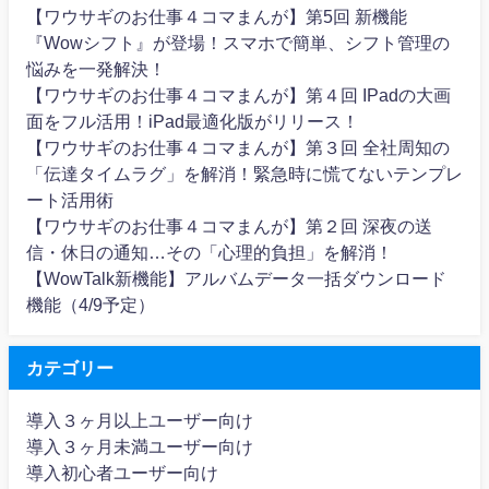
【ワウサギのお仕事４コマまんが】第5回 新機能
『Wowシフト』が登場！スマホで簡単、シフト管理の
悩みを一発解決！
【ワウサギのお仕事４コマまんが】第４回 IPadの大画
面をフル活用！iPad最適化版がリリース！
【ワウサギのお仕事４コマまんが】第３回 全社周知の
「伝達タイムラグ」を解消！緊急時に慌てないテンプレ
ート活用術
【ワウサギのお仕事４コマまんが】第２回 深夜の送
信・休日の通知…その「心理的負担」を解消！
【WowTalk新機能】アルバムデータ一括ダウンロード
機能（4/9予定）
カテゴリー
導入３ヶ月以上ユーザー向け
導入３ヶ月未満ユーザー向け
導入初心者ユーザー向け