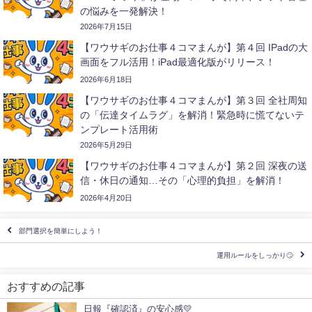
の悩みを一発解決！
2026年7月15日
【ワウサギのお仕事４コマまんが】第４回 IPadの大
画面をフル活用！iPad最適化版がリリース！
2026年6月18日
【ワウサギのお仕事４コマまんが】第３回 全社周知
の「伝達タイムラグ」を解消！緊急時に慌てないテ
ンプレート活用術
2026年5月29日
【ワウサギのお仕事４コマまんが】第２回 深夜の送
信・休日の通知…その「心理的負担」を解消！
2026年4月20日
部門選択を簡単にしよう！
運用ルールをしっかり🙄
おすすめの記事
日報『確認済』の安心感💛